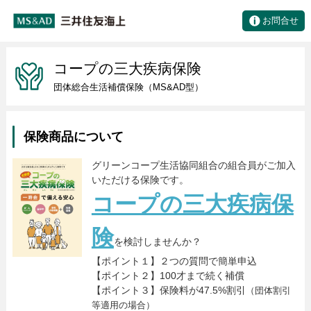
お問合せ
コープの三大疾病保険
団体総合生活補償保険（MS&AD型）
保険商品について
グリーンコープ生活協同組合の組合員がご加入
いただける保険です。
コープの三大疾病保
険
を検討しませんか？
【ポイント１】２つの質問で簡単申込
【ポイント２】100才まで続く補償
【ポイント３】保険料が47.5%割引
（団体割引
等適用の場合）