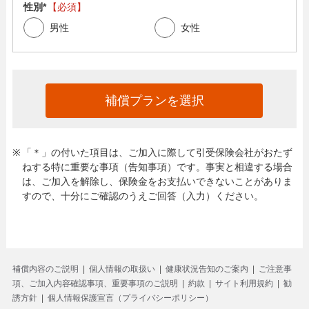
性別
*
【必須】
男性
女性
補償プランを選択
※
「＊」の付いた項目は、ご加入に際して引受保険会社がおたず
ねする特に重要な事項（告知事項）です。事実と相違する場合
は、ご加入を解除し、保険金をお支払いできないことがありま
すので、十分にご確認のうえご回答（入力）ください。
補償内容のご説明
個人情報の取扱い
健康状況告知のご案内
ご注意事
項、ご加入内容確認事項、重要事項のご説明
約款
サイト利用規約
勧
誘方針
個人情報保護宣言（プライバシーポリシー）